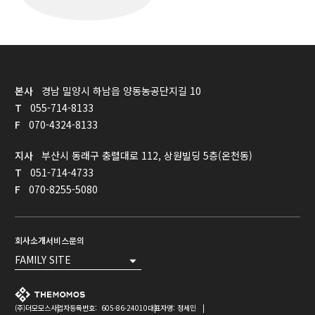
본사
경남 밀양시 하남읍 양동농공단지길 10
T
055-714-8133
F
070-4324-8133
지사
부산시 동래구 충렬대로 112, 상원빌딩 5층(온천동)
T
051-714-4733
F
070-8255-5080
회사소개
서비스문의
FAMILY SITE
(주)더모모스
사업자등록번호: 605-86-24010
대표자명: 정세민